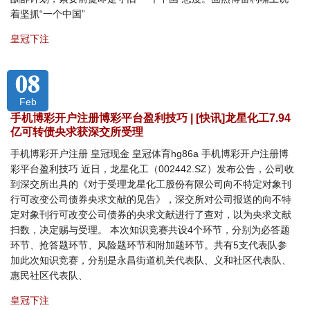
着坚抓“一个中国”
皇冠下注
08
Feb
手机博彩开户注册博彩平台盈利技巧 | [快讯]龙星化工7.94
亿可转债央求获深交所受理
手机博彩开户注册 皇冠现金 皇冠体育hg86a 手机博彩开户注册博
彩平台盈利技巧 近日，龙星化工（002442.SZ）发布公告，公司收
到深交所出具的《对于受理龙星化工股份有限公司向不特定对象刊
行可改变公司债券央求文献的见告》，深交所对公司报送的向不特
定对象刊行可改变公司债券的央求文献进行了查对，以为央求文献
扫数，决定赐与受理。 本次知识竞赛共设4个环节，分别为必答题
环节、抢答题环节、风险题环节和附加题环节。共有5支代表队参
加此次知识竞赛，分别是永昌街道机关代表队、义和社区代表队、
惠民社区代表队、
皇冠下注