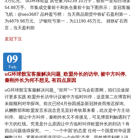
3万亿元。 uG环球轮盘 执仓量为4239.10万手，较前一走动日增多
54.88万手。 市集成交量前十和执仓量前十如下图所示： 皇冠客服
飞机：@seo3687 品种盈亏榜： 当天商品期货中铁矿石盈利第一，
为4879.98万元。 沪银吃亏第一，为11190.45万元。 就铁矿石而
言，当天盈利前
皇冠下注
09
Feb
uG环球骰宝客服解决问题_欧盟外长的访华, 被中方叫停,
秦刚外长为何不想见, 有四点原因
uG环球骰宝客服解决问题_ “崇拜”一下宝马会彩票网，咱们沿途探
讨更多实践 欧盟外长访华计议被中方临时叫停，这是第二次博雷利
未能顺利对华探询。前次已经4月份因感染新冠肺炎而推迟探询。
从酬酢部和欧盟发言东说念意见旨好奇钦慕来看，此次是中方主动
叫停。 能让中方叫停，秦刚外长又不肯接见，可见博雷利触遇到了
中方的红线。究竟是什么原因让中方临时叫停欧盟外长的到访？有
四点问题值得探究。 一、“一个中国”的态度 任何一个国度对华设置
酬酢计划，紧要前提即是守旧“一个中国”态度。固然博雷利嘴上说