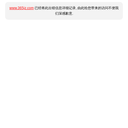
www.365jz.com
已经将此出错信息详细记录, 由此给您带来的访问不便我
们深感歉意.