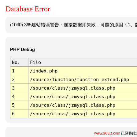
Database Error
(1040) 365建站错误警告：连接数据库失败，可能的原因：1、数
PHP Debug
No.
File
1
/index.php
2
/source/function/function_extend.php
3
/source/class/jzmysql.class.php
4
/source/class/jzmysql.class.php
5
/source/class/jzmysql.class.php
6
/source/class/jzmysql.class.php
www.365jz.com
已经将此