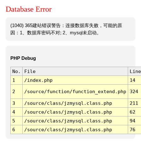
Database Error
(1040) 365建站错误警告：连接数据库失败，可能的原
因：1、数据库密码不对; 2、mysql未启动。
PHP Debug
No.
File
Line
1
/index.php
14
2
/source/function/function_extend.php
324
3
/source/class/jzmysql.class.php
211
4
/source/class/jzmysql.class.php
62
5
/source/class/jzmysql.class.php
94
6
/source/class/jzmysql.class.php
76