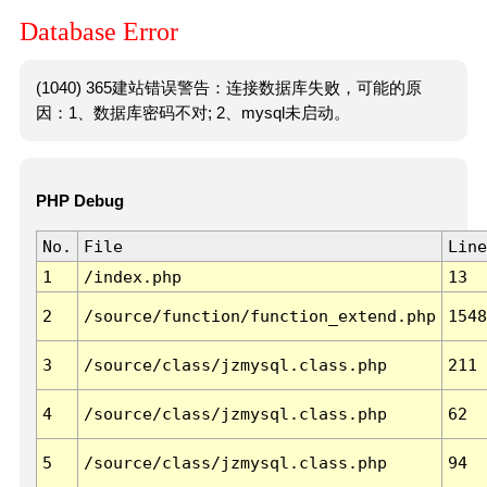
Database Error
(1040) 365建站错误警告：连接数据库失败，可能的原
因：1、数据库密码不对; 2、mysql未启动。
PHP Debug
No.
File
Line
1
/index.php
13
2
/source/function/function_extend.php
1548
3
/source/class/jzmysql.class.php
211
4
/source/class/jzmysql.class.php
62
5
/source/class/jzmysql.class.php
94