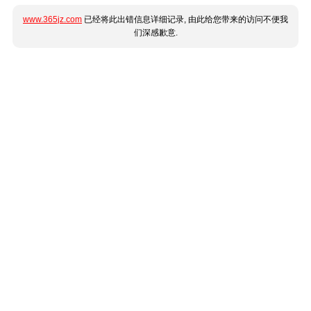
www.365jz.com
已经将此出错信息详细记录, 由此给您带来的访问不便我
们深感歉意.