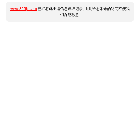
www.365jz.com
已经将此出错信息详细记录, 由此给您带来的访问不便我
们深感歉意.