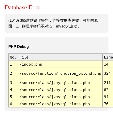
Database Error
(1040) 365建站错误警告：连接数据库失败，可能的原
因：1、数据库密码不对; 2、mysql未启动。
PHP Debug
No.
File
Line
1
/index.php
14
2
/source/function/function_extend.php
324
3
/source/class/jzmysql.class.php
211
4
/source/class/jzmysql.class.php
62
5
/source/class/jzmysql.class.php
94
6
/source/class/jzmysql.class.php
76