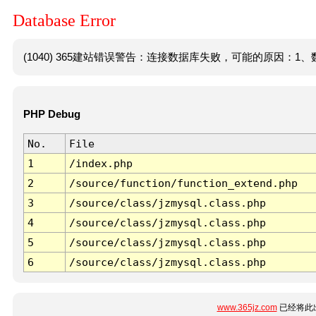
Database Error
(1040) 365建站错误警告：连接数据库失败，可能的原因：1、数
PHP Debug
No.
File
1
/index.php
2
/source/function/function_extend.php
3
/source/class/jzmysql.class.php
4
/source/class/jzmysql.class.php
5
/source/class/jzmysql.class.php
6
/source/class/jzmysql.class.php
www.365jz.com
已经将此