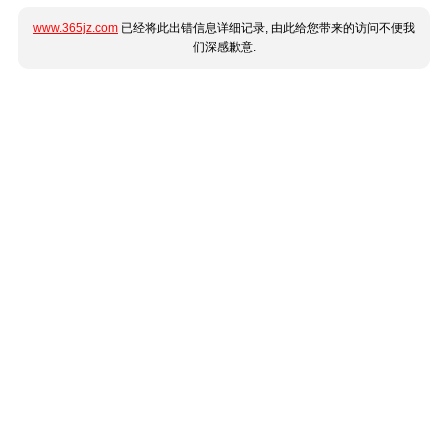
www.365jz.com
已经将此出错信息详细记录, 由此给您带来的访问不便我
们深感歉意.