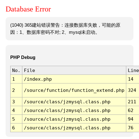
Database Error
(1040) 365建站错误警告：连接数据库失败，可能的原
因：1、数据库密码不对; 2、mysql未启动。
PHP Debug
No.
File
Line
1
/index.php
14
2
/source/function/function_extend.php
324
3
/source/class/jzmysql.class.php
211
4
/source/class/jzmysql.class.php
62
5
/source/class/jzmysql.class.php
94
6
/source/class/jzmysql.class.php
76