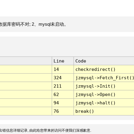
据库密码不对; 2、mysql未启动。
Line
Code
14
checkredirect()
324
jzmysql->Fetch_First(
211
jzmysql->Init()
62
jzmysql->Open()
94
jzmysql->halt()
76
break()
出错信息详细记录, 由此给您带来的访问不便我们深感歉意.