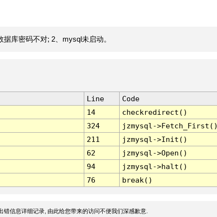
据库密码不对; 2、mysql未启动。
Line
Code
14
checkredirect()
324
jzmysql->Fetch_First(
211
jzmysql->Init()
62
jzmysql->Open()
94
jzmysql->halt()
76
break()
出错信息详细记录, 由此给您带来的访问不便我们深感歉意.