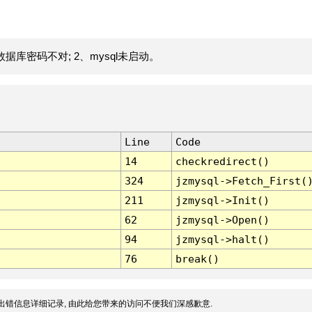
据库密码不对; 2、mysql未启动。
Line
Code
14
checkredirect()
324
jzmysql->Fetch_First(
211
jzmysql->Init()
62
jzmysql->Open()
94
jzmysql->halt()
76
break()
出错信息详细记录, 由此给您带来的访问不便我们深感歉意.