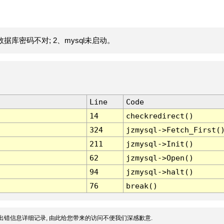
据库密码不对; 2、mysql未启动。
Line
Code
14
checkredirect()
324
jzmysql->Fetch_First(
211
jzmysql->Init()
62
jzmysql->Open()
94
jzmysql->halt()
76
break()
出错信息详细记录, 由此给您带来的访问不便我们深感歉意.