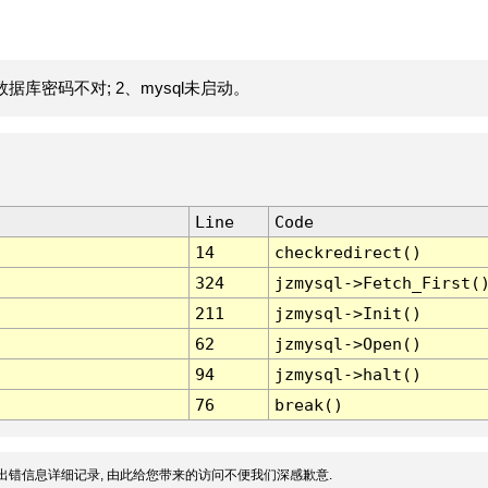
据库密码不对; 2、mysql未启动。
Line
Code
14
checkredirect()
324
jzmysql->Fetch_First(
211
jzmysql->Init()
62
jzmysql->Open()
94
jzmysql->halt()
76
break()
出错信息详细记录, 由此给您带来的访问不便我们深感歉意.