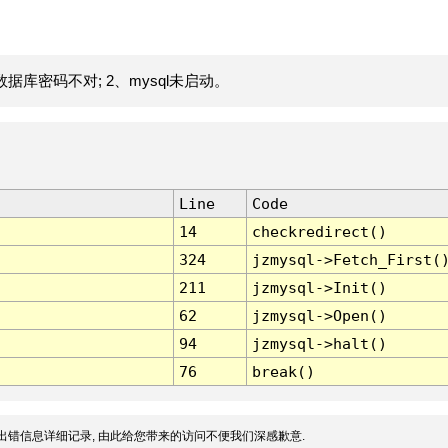
据库密码不对; 2、mysql未启动。
Line
Code
14
checkredirect()
324
jzmysql->Fetch_First(
211
jzmysql->Init()
62
jzmysql->Open()
94
jzmysql->halt()
76
break()
出错信息详细记录, 由此给您带来的访问不便我们深感歉意.