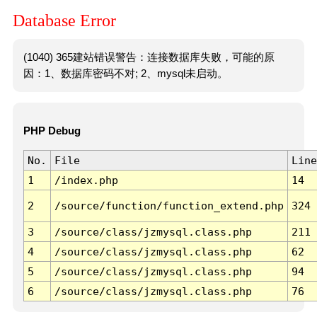
Database Error
(1040) 365建站错误警告：连接数据库失败，可能的原
因：1、数据库密码不对; 2、mysql未启动。
PHP Debug
No.
File
Line
1
/index.php
14
2
/source/function/function_extend.php
324
3
/source/class/jzmysql.class.php
211
4
/source/class/jzmysql.class.php
62
5
/source/class/jzmysql.class.php
94
6
/source/class/jzmysql.class.php
76