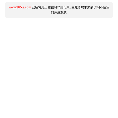
www.365jz.com
已经将此出错信息详细记录, 由此给您带来的访问不便我
们深感歉意.