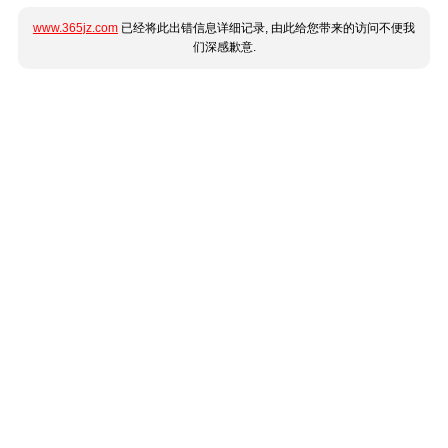
www.365jz.com
已经将此出错信息详细记录, 由此给您带来的访问不便我
们深感歉意.