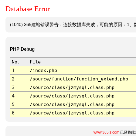
Database Error
(1040) 365建站错误警告：连接数据库失败，可能的原因：1、数
PHP Debug
No.
File
1
/index.php
2
/source/function/function_extend.php
3
/source/class/jzmysql.class.php
4
/source/class/jzmysql.class.php
5
/source/class/jzmysql.class.php
6
/source/class/jzmysql.class.php
www.365jz.com
已经将此