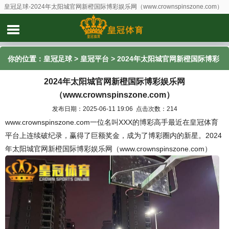
皇冠足球-2024年太阳城官网新橙国际博彩娱乐网（www.crownspinszone.com）
你的位置：
皇冠足球
>
皇冠平台
> 2024年太阳城官网新橙国际博彩
2024年太阳城官网新橙国际博彩娱乐网
娱乐网（www.crownspinszone.com）
（www.crownspinszone.com）
发布日期：2025-06-11 19:06 点击次数：214
www.crownspinszone.com一位名叫XXX的博彩高手最近在皇冠体育
平台上连续破纪录，赢得了巨额奖金，成为了博彩圈内的新星。2024
年太阳城官网新橙国际博彩娱乐网（www.crownspinszone.com）