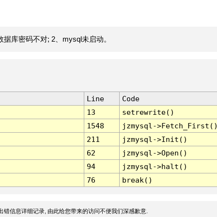
据库密码不对; 2、mysql未启动。
Line
Code
13
setrewrite()
1548
jzmysql->Fetch_First(
211
jzmysql->Init()
62
jzmysql->Open()
94
jzmysql->halt()
76
break()
出错信息详细记录, 由此给您带来的访问不便我们深感歉意.