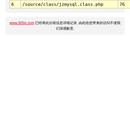
6
/source/class/jzmysql.class.php
76
www.365jz.com
已经将此出错信息详细记录, 由此给您带来的访问不便我
们深感歉意.