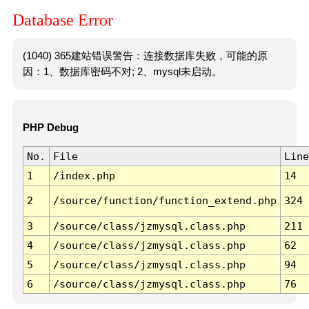
Database Error
(1040) 365建站错误警告：连接数据库失败，可能的原
因：1、数据库密码不对; 2、mysql未启动。
PHP Debug
No.
File
Line
1
/index.php
14
2
/source/function/function_extend.php
324
3
/source/class/jzmysql.class.php
211
4
/source/class/jzmysql.class.php
62
5
/source/class/jzmysql.class.php
94
6
/source/class/jzmysql.class.php
76