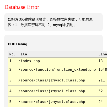
Database Error
(1040) 365建站错误警告：连接数据库失败，可能的原
因：1、数据库密码不对; 2、mysql未启动。
PHP Debug
No.
File
Line
1
/index.php
13
2
/source/function/function_extend.php
1548
3
/source/class/jzmysql.class.php
211
4
/source/class/jzmysql.class.php
62
5
/source/class/jzmysql.class.php
94