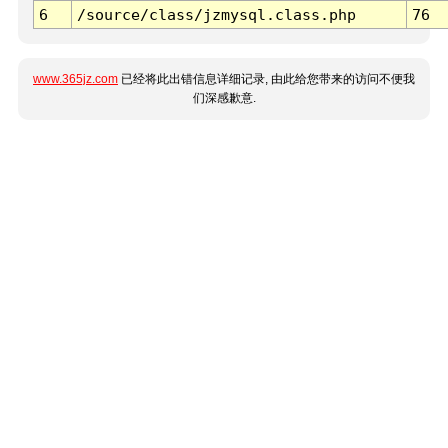
6
/source/class/jzmysql.class.php
76
www.365jz.com
已经将此出错信息详细记录, 由此给您带来的访问不便我
们深感歉意.