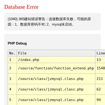
Database Error
(1040) 365建站错误警告：连接数据库失败，可能的原
因：1、数据库密码不对; 2、mysql未启动。
PHP Debug
No.
File
Line
1
/index.php
13
2
/source/function/function_extend.php
1548
3
/source/class/jzmysql.class.php
211
4
/source/class/jzmysql.class.php
62
5
/source/class/jzmysql.class.php
94