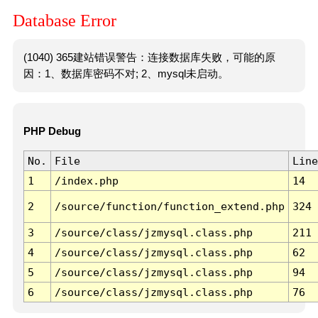
Database Error
(1040) 365建站错误警告：连接数据库失败，可能的原
因：1、数据库密码不对; 2、mysql未启动。
PHP Debug
No.
File
Line
1
/index.php
14
2
/source/function/function_extend.php
324
3
/source/class/jzmysql.class.php
211
4
/source/class/jzmysql.class.php
62
5
/source/class/jzmysql.class.php
94
6
/source/class/jzmysql.class.php
76