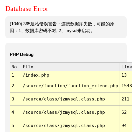
Database Error
(1040) 365建站错误警告：连接数据库失败，可能的原
因：1、数据库密码不对; 2、mysql未启动。
PHP Debug
No.
File
Line
1
/index.php
13
2
/source/function/function_extend.php
1548
3
/source/class/jzmysql.class.php
211
4
/source/class/jzmysql.class.php
62
5
/source/class/jzmysql.class.php
94