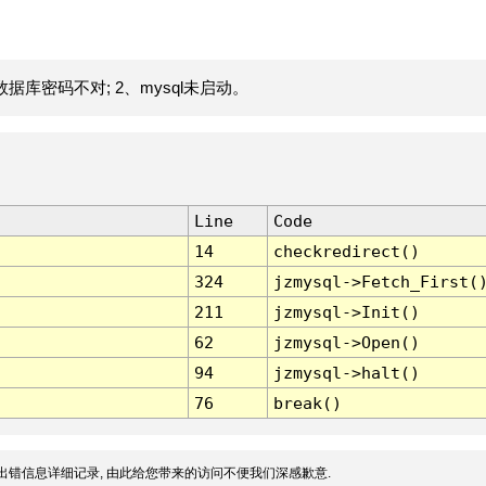
据库密码不对; 2、mysql未启动。
Line
Code
14
checkredirect()
324
jzmysql->Fetch_First(
211
jzmysql->Init()
62
jzmysql->Open()
94
jzmysql->halt()
76
break()
出错信息详细记录, 由此给您带来的访问不便我们深感歉意.