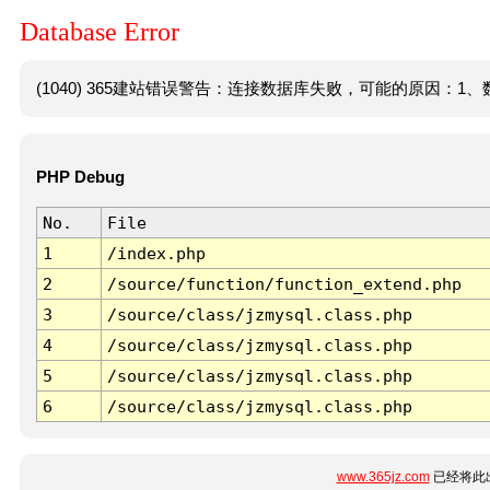
Database Error
(1040) 365建站错误警告：连接数据库失败，可能的原因：1、数
PHP Debug
No.
File
1
/index.php
2
/source/function/function_extend.php
3
/source/class/jzmysql.class.php
4
/source/class/jzmysql.class.php
5
/source/class/jzmysql.class.php
6
/source/class/jzmysql.class.php
www.365jz.com
已经将此