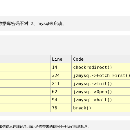
据库密码不对; 2、mysql未启动。
Line
Code
14
checkredirect()
324
jzmysql->Fetch_First(
211
jzmysql->Init()
62
jzmysql->Open()
94
jzmysql->halt()
76
break()
出错信息详细记录, 由此给您带来的访问不便我们深感歉意.