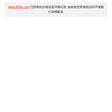
www.365jz.com
已经将此出错信息详细记录, 由此给您带来的访问不便我
们深感歉意.