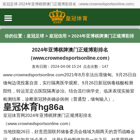
皇冠足球-2024年亚博棋牌澳门正规博彩排名（www.crownedsportsonline.com）
你的位置：
皇冠足球
>
皇冠信用
> 2024年亚博棋牌澳门正规博彩排
2024年亚博棋牌澳门正规博彩排名
名（www.crownedsportsonline.com）
（www.crownedsportsonline.com）
发布日期：2024-04-08 15:24 点击次数：147
www.crownedsportsonline.com2021年8月非法出境缅甸。9月25日自
缅甸边境投案自首，实行隔离医学观察。9月26日新冠病毒核酸检测
阳性，转运至定点医院隔离诊治。结合流行病学史、临床表现实验室
检测结果，诊断新冠肺炎确诊病例（普通型，缅甸输入）。
皇冠体育hg86a
皇冠体育网
2024年亚博棋牌澳门正规博彩排名
（www.crownedsportsonline.com）
当地技能26日，好意思国联邦储备委员会领域为期两天的货币战略会
议，通知加息25个基点，这是6月份暂停加息一次之后，好意思联储