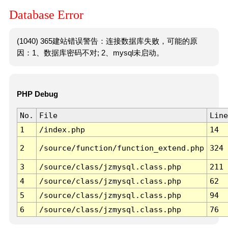
Database Error
(1040) 365建站错误警告：连接数据库失败，可能的原
因：1、数据库密码不对; 2、mysql未启动。
PHP Debug
No.
File
Line
1
/index.php
14
2
/source/function/function_extend.php
324
3
/source/class/jzmysql.class.php
211
4
/source/class/jzmysql.class.php
62
5
/source/class/jzmysql.class.php
94
6
/source/class/jzmysql.class.php
76