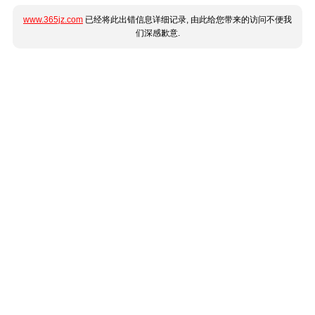
www.365jz.com
已经将此出错信息详细记录, 由此给您带来的访问不便我
们深感歉意.