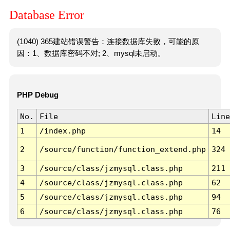
Database Error
(1040) 365建站错误警告：连接数据库失败，可能的原
因：1、数据库密码不对; 2、mysql未启动。
PHP Debug
No.
File
Line
1
/index.php
14
2
/source/function/function_extend.php
324
3
/source/class/jzmysql.class.php
211
4
/source/class/jzmysql.class.php
62
5
/source/class/jzmysql.class.php
94
6
/source/class/jzmysql.class.php
76