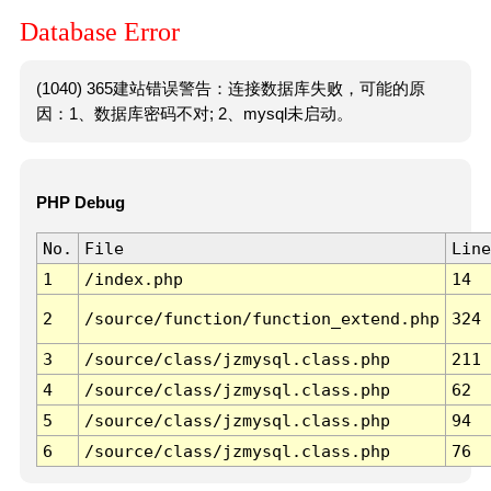
Database Error
(1040) 365建站错误警告：连接数据库失败，可能的原
因：1、数据库密码不对; 2、mysql未启动。
PHP Debug
No.
File
Line
1
/index.php
14
2
/source/function/function_extend.php
324
3
/source/class/jzmysql.class.php
211
4
/source/class/jzmysql.class.php
62
5
/source/class/jzmysql.class.php
94
6
/source/class/jzmysql.class.php
76