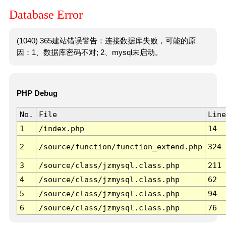
Database Error
(1040) 365建站错误警告：连接数据库失败，可能的原
因：1、数据库密码不对; 2、mysql未启动。
PHP Debug
No.
File
Line
1
/index.php
14
2
/source/function/function_extend.php
324
3
/source/class/jzmysql.class.php
211
4
/source/class/jzmysql.class.php
62
5
/source/class/jzmysql.class.php
94
6
/source/class/jzmysql.class.php
76