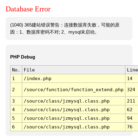
Database Error
(1040) 365建站错误警告：连接数据库失败，可能的原
因：1、数据库密码不对; 2、mysql未启动。
PHP Debug
No.
File
Line
1
/index.php
14
2
/source/function/function_extend.php
324
3
/source/class/jzmysql.class.php
211
4
/source/class/jzmysql.class.php
62
5
/source/class/jzmysql.class.php
94
6
/source/class/jzmysql.class.php
76