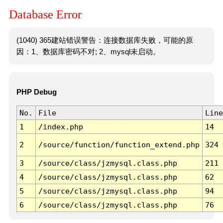
Database Error
(1040) 365建站错误警告：连接数据库失败，可能的原
因：1、数据库密码不对; 2、mysql未启动。
PHP Debug
No.
File
Line
1
/index.php
14
2
/source/function/function_extend.php
324
3
/source/class/jzmysql.class.php
211
4
/source/class/jzmysql.class.php
62
5
/source/class/jzmysql.class.php
94
6
/source/class/jzmysql.class.php
76