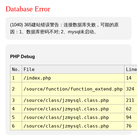
Database Error
(1040) 365建站错误警告：连接数据库失败，可能的原
因：1、数据库密码不对; 2、mysql未启动。
PHP Debug
No.
File
Line
1
/index.php
14
2
/source/function/function_extend.php
324
3
/source/class/jzmysql.class.php
211
4
/source/class/jzmysql.class.php
62
5
/source/class/jzmysql.class.php
94
6
/source/class/jzmysql.class.php
76