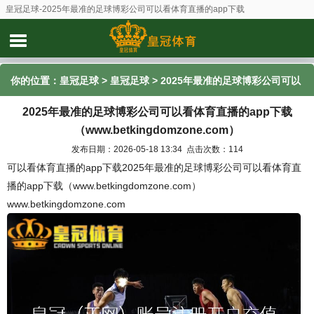
皇冠足球-2025年最准的足球博彩公司可以看体育直播的app下载
（www.betkingdomzone.com）
你的位置：
皇冠足球
>
皇冠足球
> 2025年最准的足球博彩公司可以
2025年最准的足球博彩公司可以看体育直播的app下载
看体育直播的app下载（www.betkingdomzone.com）
（www.betkingdomzone.com）
发布日期：2026-05-18 13:34 点击次数：114
可以看体育直播的app下载2025年最准的足球博彩公司可以看体育直
播的app下载（www.betkingdomzone.com）
www.betkingdomzone.com