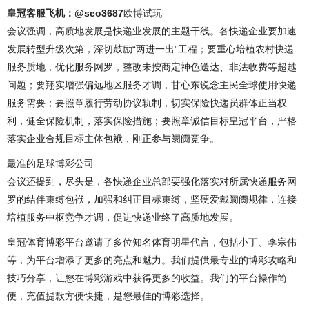
皇冠客服飞机：@seo3687
欧博试玩
会议强调，高质地发展是快递业发展的主题干线。各快递企业要加速
发展转型升级次第，深切鼓励“两进一出”工程；要重心培植农村快递
服务质地，优化服务网罗，整改未按商定神色送达、非法收费等超越
问题；要翔实增强偏远地区服务才调，甘心东说念主民全球使用快递
服务需要；要照章履行劳动协议轨制，切实保险快递员群体正当权
利，健全保险机制，落实保险措施；要照章诚信目标皇冠平台，严格
落实企业合规目标主体包袱，刚正参与阛阓竞争。
最准的足球博彩公司
会议还提到，尽头是，各快递企业总部要强化落实对所属快递服务网
罗的结伴束缚包袱，加强和纠正目标束缚，坚硬爱戴阛阓规律，连接
培植服务中枢竞争才调，促进快递业终了高质地发展。
皇冠体育博彩平台邀请了多位知名体育明星代言，包括小丁、李宗伟
等，为平台增添了更多的亮点和魅力。我们提供最专业的博彩攻略和
技巧分享，让您在博彩游戏中获得更多的收益。我们的平台操作简
便，充值提款方便快捷，是您最佳的博彩选择。