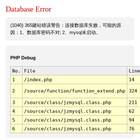
Database Error
(1040) 365建站错误警告：连接数据库失败，可能的原
因：1、数据库密码不对; 2、mysql未启动。
PHP Debug
No.
File
Line
1
/index.php
14
2
/source/function/function_extend.php
324
3
/source/class/jzmysql.class.php
211
4
/source/class/jzmysql.class.php
62
5
/source/class/jzmysql.class.php
94
6
/source/class/jzmysql.class.php
76