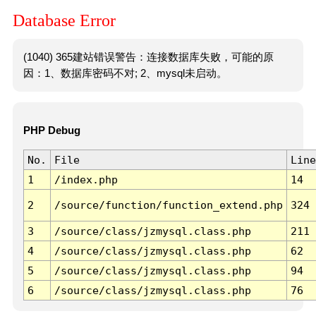
Database Error
(1040) 365建站错误警告：连接数据库失败，可能的原
因：1、数据库密码不对; 2、mysql未启动。
PHP Debug
No.
File
Line
1
/index.php
14
2
/source/function/function_extend.php
324
3
/source/class/jzmysql.class.php
211
4
/source/class/jzmysql.class.php
62
5
/source/class/jzmysql.class.php
94
6
/source/class/jzmysql.class.php
76