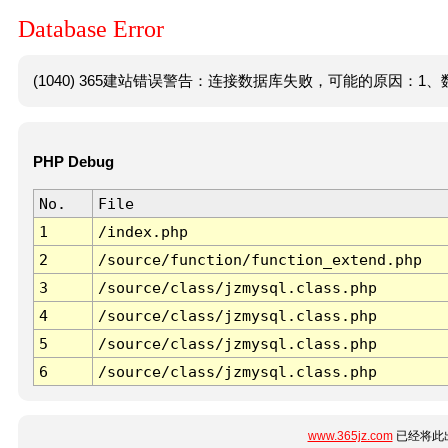
Database Error
(1040) 365建站错误警告：连接数据库失败，可能的原因：1、数
PHP Debug
No.
File
1
/index.php
2
/source/function/function_extend.php
3
/source/class/jzmysql.class.php
4
/source/class/jzmysql.class.php
5
/source/class/jzmysql.class.php
6
/source/class/jzmysql.class.php
www.365jz.com
已经将此