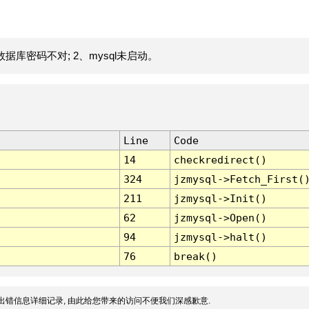
据库密码不对; 2、mysql未启动。
Line
Code
14
checkredirect()
324
jzmysql->Fetch_First(
211
jzmysql->Init()
62
jzmysql->Open()
94
jzmysql->halt()
76
break()
出错信息详细记录, 由此给您带来的访问不便我们深感歉意.